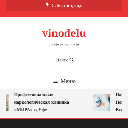
Перейти
Сейчас в тренде
к
содержимому
vinodelu
Лайфхак здоровья
Поиск
Меню
Профессиональная
Нарко
наркологическая клиника
Новок
«МИРА» в Уфе
Всегд