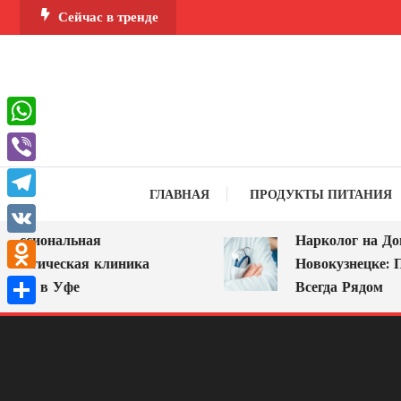
Перейти
Сейчас в тренде
к
содержимому
WhatsApp
Viber
ГЛАВНАЯ
ПРОДУКТЫ ПИТАНИЯ
Telegram
ссиональная
Нарколог на Дом 
VK
логическая клиника
Новокузнецке: По
Odnoklassniki
А» в Уфе
Всегда Рядом
Отправить