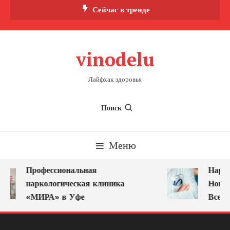
Перейти
Сейчас в тренде
к
содержимому
vinodelu
Лайфхак здоровья
Поиск
Меню
Профессиональная
Нарко
наркологическая клиника
Новок
«МИРА» в Уфе
Всегд