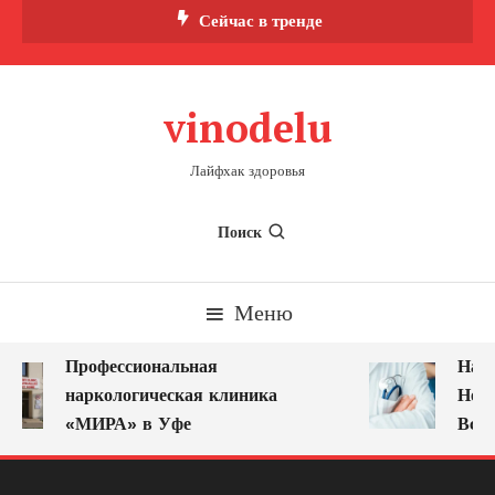
Перейти
Сейчас в тренде
к
содержимому
vinodelu
Лайфхак здоровья
Поиск
Меню
Профессиональная
Нарк
наркологическая клиника
Ново
«МИРА» в Уфе
Всег