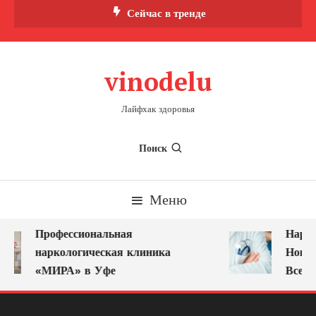
Перейти
Сейчас в тренде
к
содержимому
vinodelu
Лайфхак здоровья
Поиск
Меню
Профессиональная
Нарко
наркологическая клиника
Новок
«МИРА» в Уфе
Всегд