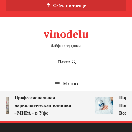
Перейти
Сейчас в тренде
к
содержимому
vinodelu
Лайфхак здоровья
Поиск
Меню
Профессиональная
Нарко
наркологическая клиника
Новок
«МИРА» в Уфе
Всегд