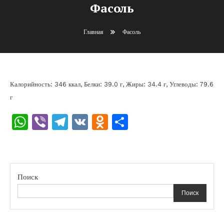
Фасоль
Главная
Фасоль
Калорийность: 346 ккал, Белки: 39.0 г, Жиры: 34.4 г, Углеводы: 79.6
г
WhatsApp
Viber
Telegram
VK
Odnoklassniki
Отправить
Поиск
Поиск