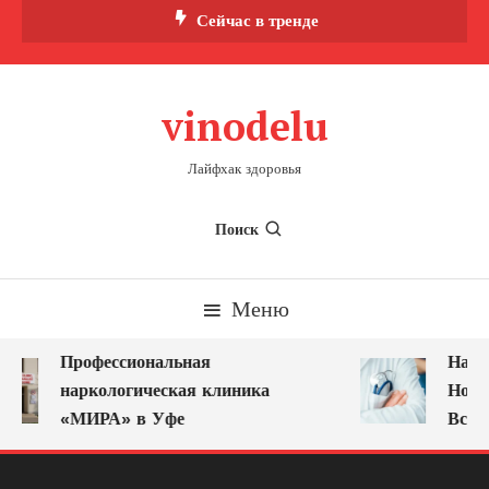
Перейти
Сейчас в тренде
к
содержимому
vinodelu
Лайфхак здоровья
Поиск
Меню
Профессиональная
Нарк
наркологическая клиника
Ново
«МИРА» в Уфе
Всег