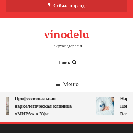
Перейти
Сейчас в тренде
к
содержимому
vinodelu
Лайфхак здоровья
Поиск
Меню
Профессиональная
Нарко
наркологическая клиника
Новок
«МИРА» в Уфе
Всегд