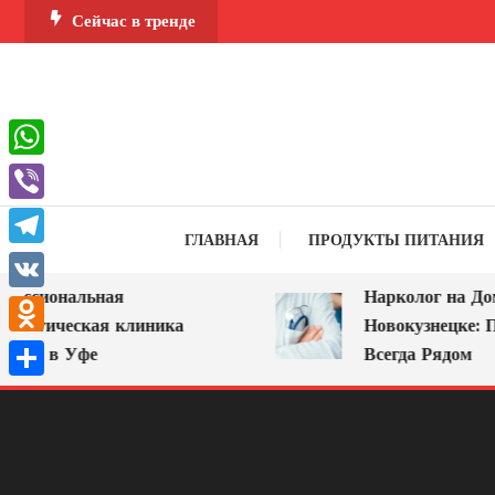
Перейти
Сейчас в тренде
к
содержимому
WhatsApp
Viber
ГЛАВНАЯ
ПРОДУКТЫ ПИТАНИЯ
Telegram
ссиональная
Нарколог на Дом 
VK
логическая клиника
Новокузнецке: По
Odnoklassniki
А» в Уфе
Всегда Рядом
Отправить