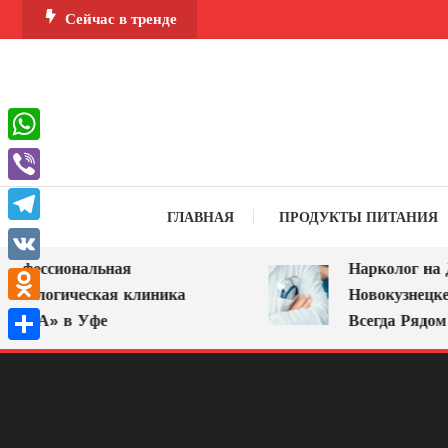
Перейти
Сейчас в тренде
к
содержимому
WhatsApp
Viber
ГЛАВНАЯ
ПРОДУКТЫ ПИТАНИЯ
Telegram
фессиональная
Нарколог на До
VK
кологическая клиника
Новокузнецке: 
Odnoklassniki
ИРА» в Уфе
Всегда Рядом
Отправить