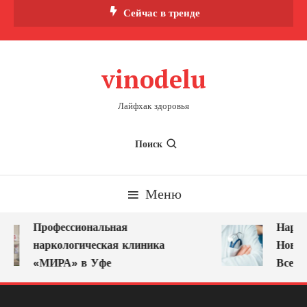
Перейти
Сейчас в тренде
к
содержимому
vinodelu
Лайфхак здоровья
Поиск
Меню
Профессиональная
Нарко
наркологическая клиника
Новок
«МИРА» в Уфе
Всегд