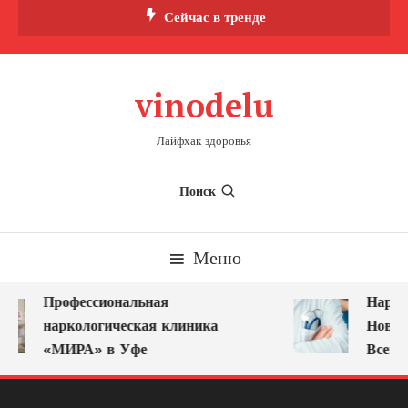
Перейти
Сейчас в тренде
к
содержимому
vinodelu
Лайфхак здоровья
Поиск
Меню
Профессиональная
Нарко
наркологическая клиника
Новок
«МИРА» в Уфе
Всегд