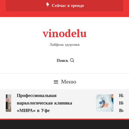
Перейти
Сейчас в тренде
к
содержимому
vinodelu
Лайфхак здоровья
Поиск
Меню
Профессиональная
Нарк
наркологическая клиника
Ново
«МИРА» в Уфе
Всег