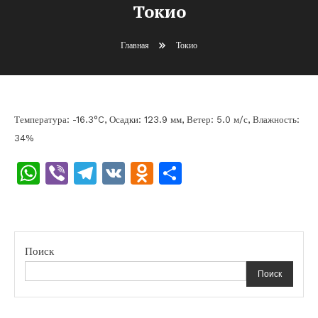
Токио
Главная
Токио
Температура: -16.3°C, Осадки: 123.9 мм, Ветер: 5.0 м/с, Влажность:
34%
WhatsApp
Viber
Telegram
VK
Odnoklassniki
Отправить
Поиск
Поиск