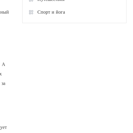
нный
Спорт и йога
. А
х
 за
ует