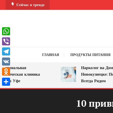
Перейти
Сейчас в тренде
к
содержимому
WhatsApp
Viber
ГЛАВНАЯ
ПРОДУКТЫ ПИТАНИЯ
Telegram
ональная
Нарколог на Дом в
VK
ческая клиника
Новокузнецке: Помощь
Odnoklassniki
 Уфе
Всегда Рядом
Отправить
10 при