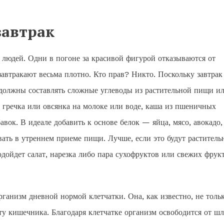
завтрак
а людей. Одни в погоне за красивой фигурой отказываются от
завтракают весьма плотно. Кто прав? Никто. Поскольку завтрак
 должны составлять сложные углеводы из растительной пищи и
ь гречка или овсянка на молоке или воде, каша из пшеничных
вок. В идеале добавить к основе белок — яйца, мясо, авокадо,
ть в утреннем приеме пищи. Лучше, если это будут раститель
дойдет салат, нарезка либо пара сухофруктов или свежих фрукт
ганизм дневной нормой клетчатки. Она, как известно, не толь
ту кишечника. Благодаря клетчатке организм освободится от шл