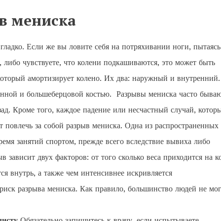
ыв мениска
гладко. Если же вы ловите себя на потряхивании ноги, пытаясь
, либо чувствуете, что колени подкашиваются, это может быть
оторый амортизирует колено. Их два: наружный и внутренний.
енной и большеберцовой костью. Разрывы мениска часто быва
д. Кроме того, каждое падение или несчастный случай, котор
т повлечь за собой разрыв мениска. Одна из распространенных
емя занятий спортом, прежде всего вследствие вывиха либо
в зависит двух факторов: от того сколько веса приходится на к
ся внутрь, а также чем интенсивнее искривляется
риск разрыва мениска. Как правило, большинство людей не мо
листу
Обязательно запишитесь к врачу, если испытываете