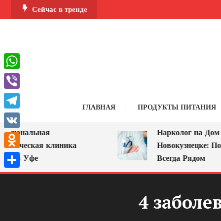
Перейти
Сейчас в тренде
к
содержимому
WhatsApp
Viber
ГЛАВНАЯ
ПРОДУКТЫ ПИТАНИЯ
Telegram
ональная
Нарколог на Дом в
VK
ическая клиника
Новокузнецке: Помощ
Odnoklassniki
в Уфе
Всегда Рядом
Отправить
4 заболе