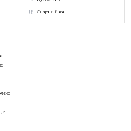
Спорт и йога
ют
ые
олено
гут