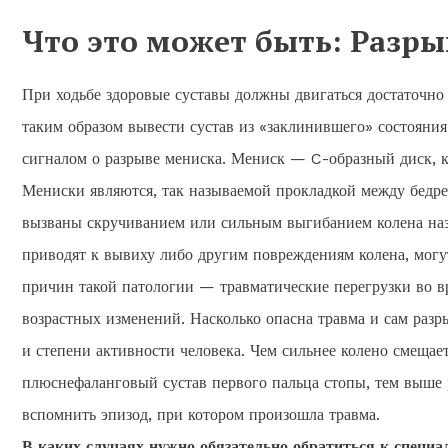
Что это может быть: Разр
При ходьбе здоровые суставы должны двигаться достаточно 
таким образом вывести сустав из «заклинившего» состояния
сигналом о разрыве мениска. Мениск — C-образный диск, к
Мениски являются, так называемой прокладкой между бедр
вызваны скручиванием или сильным выгибанием колена наза
приводят к вывиху либо другим повреждениям колена, могу
причин такой патологии — травматические перегрузки во вр
возрастных изменений. Насколько опасна травма и сам разры
и степени активности человека. Чем сильнее колено смещает
плюснефаланговый сустав первого пальца стопы, тем выше 
вспомнить эпизод, при котором произошла травма.
В каких случаях нужно обязательно обратиться к
специа