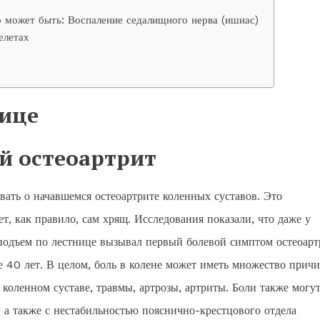
о может быть: Воспаление седалищного нерва (ишиас)
елетах
нице
й остеоартрит
вать о начавшемся остеоартрите коленных суставов. Это
т, как правило, сам хрящ. Исследования показали, что даже у
подъем по лестнице вызывал первый болевой симптом остеоарт
е 40 лет. В целом, боль в колене может иметь множество причи
коленном суставе, травмы, артрозы, артриты. Боли также могу
 а также с нестабильностью пояснично-крестцового отдела