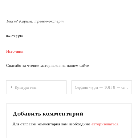
Текст: Карина, тревел-эксперт
яхт-туры
Источник
Спасибо за чтение материалов на нашем сайте
Навигация
Культура тела
Серфинг-туры — ТОП 5 — самые лучшие споты в мире для покорения волн на фанбордах, лонгбордах и ганах, куда поехать для серфинга
по
записям
Добавить комментарий
Для отправки комментария вам необходимо
авторизоваться
.