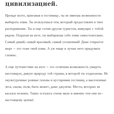
цивилизацией.
Прежде всего, приезжая в гостиницу, ты не имеешь возможности
выбирать пляж. Ты пользуешься тем, который предоставлен в твое
распоряжение. Ты и еще сотня-другая туристов, живущих с тобой
рядом. Отдыхая на яхте, ты выбираешь себе пляж самостоятельно.
Самый дикий, самый красивый, самый ухоженный! Даже открытое
море – это тоже твой пляж. А уж чище и лучше него придумать
сложно.
А еще путешествие на яхте – это отличная возможность увидеть
настоящую, дикую природу той страны, в которой ты отдыхаешь. Не
окультуренные ровные газоны и кустарники гостиниц, а высоченные
леса, скалы, поля, быть может, даже джунгли. Места, которых не
касался человек. Таких осталось очень мало и именно тем они по-
настоящему ценны!