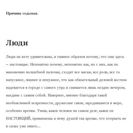
Причина седьмая.
Люди
Люди на яхте удивительны, и главное образом потому, что они здесь
– настоящие. Непонятно почему, непонятно как, но с них, как по
мановению волшебной палочки, сходят все маски, все роли, все то
напускное, лишнее и ненужное, что как обязательный деловой костюм
надевается в городе с самого утра и снимается лишь поздно вечером,
наедине с самим собой. Наверное, именно благодаря такой
необъяснимой искренности, дружеские связи, зародившиеся в море,
особенно крепки. Узнав, каков человек на самом деле, каков он
НАСТОЯЩИЙ, прикипаешь к нему душой так крепко, что оторвать не
в силах уже никто…