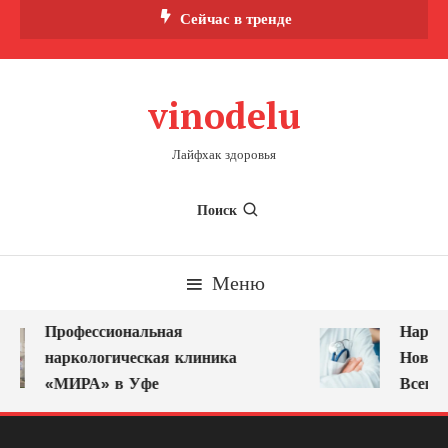
Перейти
Сейчас в тренде
к
содержимому
vinodelu
Лайфхак здоровья
Поиск
Меню
Профессиональная
Нарколо
наркологическая клиника
Новоку
«МИРА» в Уфе
Всегда 