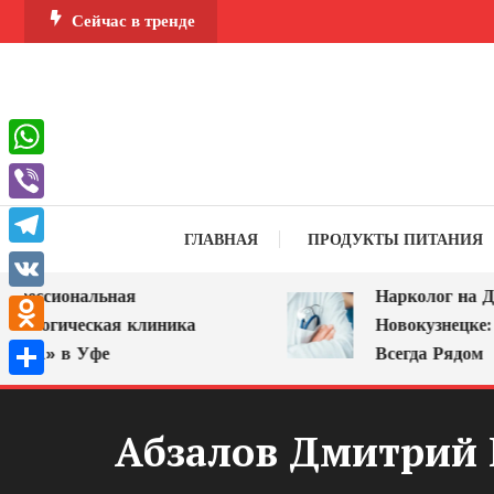
Перейти
Сейчас в тренде
к
содержимому
WhatsApp
Viber
ГЛАВНАЯ
ПРОДУКТЫ ПИТАНИЯ
Telegram
ссиональная
Нарколог на Дом 
VK
логическая клиника
Новокузнецке: По
Odnoklassniki
А» в Уфе
Всегда Рядом
Отправить
Абзалов Дмитрий 