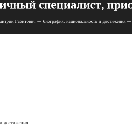
ичный специалист, при
митрий Габитович — биография, национальность и достижения — 
ч — биография,
ния — отличный специалист,