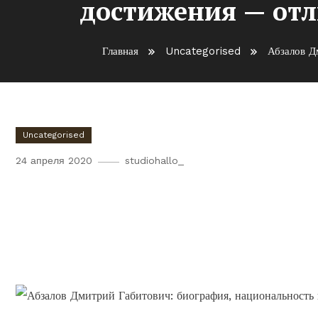
достижения — отл
Главная
Uncategorised
Абзалов Д
Uncategorised
24 апреля 2020
studiohallo_
Абзалов Дмитрий Габитови
национальность и достиже
приоритеты, интересы