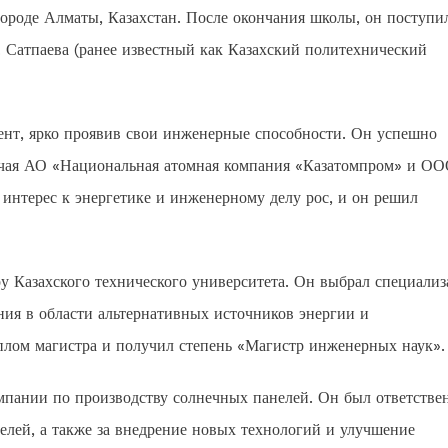
городе Алматы, Казахстан. После окончания школы, он поступи
 Сатпаева (ранее известный как Казахский политехнический
дент, ярко проявив свои инженерные способности. Он успешно
ючая АО «Национальная атомная компания «Казатомпром» и О
интерес к энергетике и инженерному делу рос, и он решил
ру Казахского технического университета. Он выбрал специали
ния в области альтернативных источников энергии и
плом магистра и получил степень «Магистр инженерных наук».
омпании по производству солнечных панелей. Он был ответств
елей, а также за внедрение новых технологий и улучшение