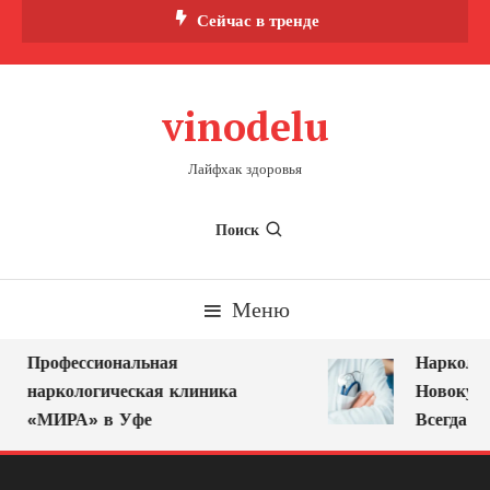
Перейти
Сейчас в тренде
к
содержимому
vinodelu
Лайфхак здоровья
Поиск
Меню
Профессиональная
Нарколог 
наркологическая клиника
Новокузне
«МИРА» в Уфе
Всегда Ря