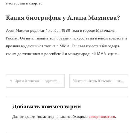
мастерства в спорте.
Какая биография у Алана Мамиева?
Алан Мамиев родился 7 ноября 1989 года в городе Махачкале,
Россия. Он начал заниматься боевыми искусствами в юном возрасте и
проявил выдающийся талант в ММА. Он стал известен благодаря
своим достижениям в российской и международной MMA-сцене.
Навигация
Ирина Клинская — удивительная жизнь, забытые факты, великие достижения
Мазурин Игорь Юрьевич — эксперт в области ханты-мансийской культуры и искусства, рассказываем о его биографии
по
записям
Добавить комментарий
Для отправки комментария вам необходимо
авторизоваться
.