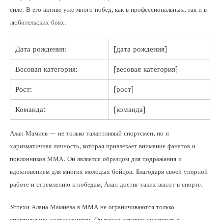
силе. В его активе уже много побед, как в профессиональных, так и в
любительских боях.
Дата рождения:
[дата рождения]
Весовая категория:
[весовая категория]
Рост:
[рост]
Команда:
[команда]
Алан Мамиев — не только талантливый спортсмен, но и
харизматичная личность, которая привлекает внимание фанатов и
поклонников ММА. Он является образцом для подражания и
вдохновением для многих молодых бойцов. Благодаря своей упорной
работе и стремлению к победам, Алан достиг таких высот в спорте.
Успехи Алана Мамиева в ММА не ограничиваются только
спортивными достижениями. Он также активно участвует в