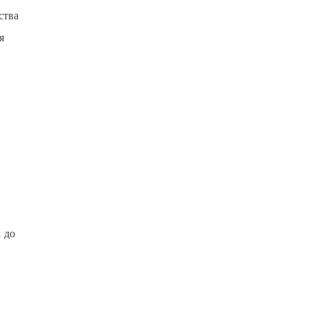
ства
я
 до