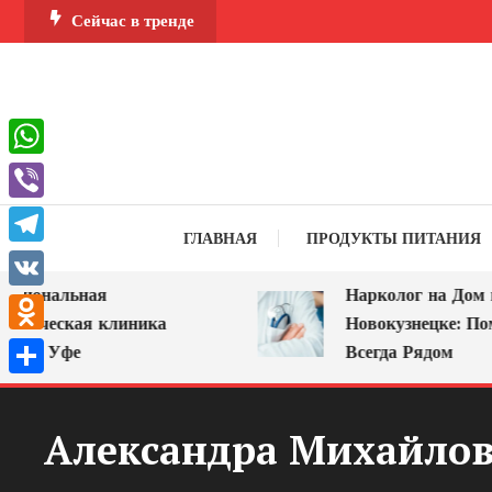
Перейти
Сейчас в тренде
к
содержимому
WhatsApp
Viber
ГЛАВНАЯ
ПРОДУКТЫ ПИТАНИЯ
Telegram
ональная
Нарколог на Дом в
VK
ическая клиника
Новокузнецке: Помощ
Odnoklassniki
в Уфе
Всегда Рядом
Отправить
Александра Михайлов