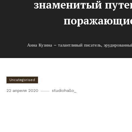
знаменитый путе
поражающие
Анна Кузина – талантливый писатель, эрудированн
Uncategorised
22 апреля 2020
studiohallo_
Анна Кузина – талантливы
ученый и знаменитый пут
биография, поражающие д