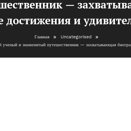
шественник — захватыв
 достижения и удивите
Главная
Uncategorised
ый ученый и знаменитый путешественник — захватывающая биогр
й писатель, эрудированный
ешественник — захватывающ
остижения и удивительные