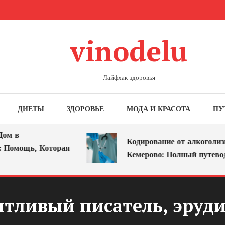
vinodelu
Лайфхак здоровья
ДИЕТЫ
ЗДОРОВЬЕ
МОДА И КРАСОТА
ПУ
в
Кодирование от алкоголизма в
мощь, Которая
Кемерово: Полный путеводите
нтливый писатель, эру