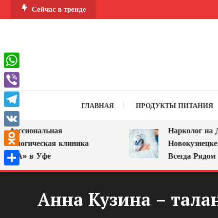
Перейти
Сейчас в тренде
к
содержимому
WhatsApp
Viber
ГЛАВНАЯ
ПРОДУКТЫ ПИТАНИЯ
Telegram
ессиональная
Нарколог на Дом 
VK
ологическая клиника
Новокузнецке: По
Odnoklassniki
А» в Уфе
Всегда Рядом
Отправить
Анна Кузина – тала