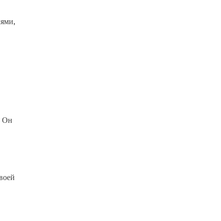
лями,
. Он
воей