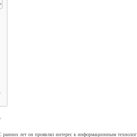
?
?
е
 С ранних лет он проявлял интерес к информационным техноло