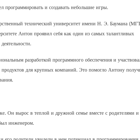
ел программировать и создавать небольшие игры.
рственный технический университет имени Н. Э. Баумана (МГ
рситете Антон проявил себя как один из самых талантливых
 деятельности.
иональным разработкой программного обеспечения и участвова
х продуктов для крупных компаний. Это помогло Антону получ
вания.
ке. Он вырос в теплой и дружной семье вместе с родителями и
 был инженером.
 и его родители увидели в нем потенциал в программировании