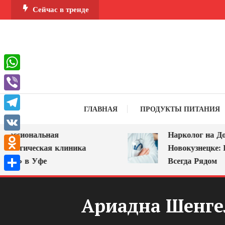
Перейти
Сейчас в тренде
к
содержимому
WhatsApp
Viber
ГЛАВНАЯ
ПРОДУКТЫ ПИТАНИЯ
Telegram
сиональная
Нарколог на Дом в
VK
огическая клиника
Новокузнецке: Пом
Odnoklassniki
» в Уфе
Всегда Рядом
Отправить
Ариадна Шенге