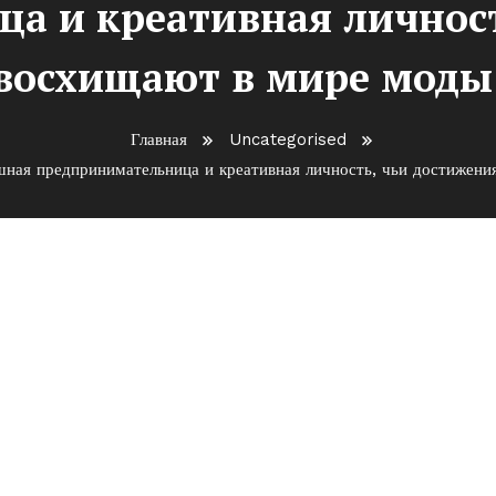
а и креативная личност
восхищают в мире моды 
Главная
Uncategorised
ная предпринимательница и креативная личность, чьи достижени
тливый дизайнер, успешная
еативная личность, чьи
осхищают в мире моды и