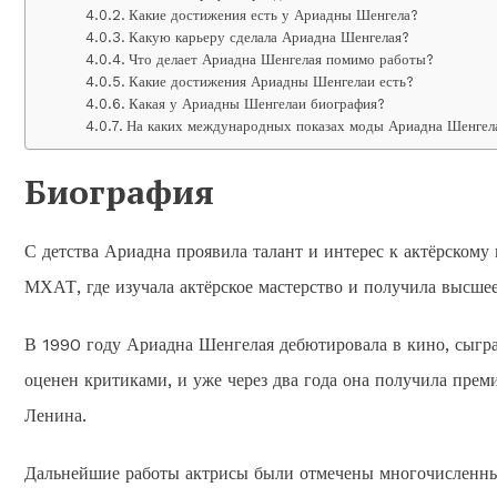
Какие достижения есть у Ариадны Шенгела?
Какую карьеру сделала Ариадна Шенгелая?
Что делает Ариадна Шенгелая помимо работы?
Какие достижения Ариадны Шенгелаи есть?
Какая у Ариадны Шенгелаи биография?
На каких международных показах моды Ариадна Шенгела
Биография
С детства Ариадна проявила талант и интерес к актёрском
МХАТ, где изучала актёрское мастерство и получила высшее
В 1990 году Ариадна Шенгелая дебютировала в кино, сыгра
оценен критиками, и уже через два года она получила пре
Ленина.
Дальнейшие работы актрисы были отмечены многочисленным