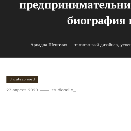
предпринимательниц
биография 
Ариадна Шенгелая — талантливый дизайнер, успеш
Uncategorised
22 апреля 2020
studiohallo_
Ариадна Шенгелая — талан
предпринимательница и кр
достижения и биография в