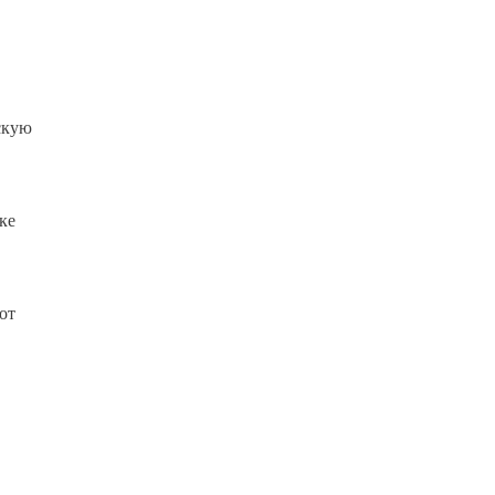
скую
ке
от