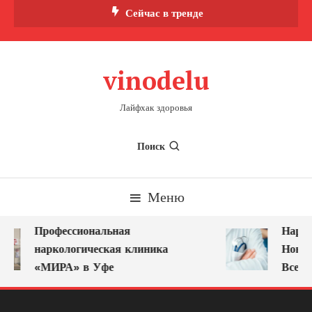
Перейти
Сейчас в тренде
к
содержимому
vinodelu
Лайфхак здоровья
Поиск
Меню
Профессиональная
Нарко
наркологическая клиника
Новок
«МИРА» в Уфе
Всегд