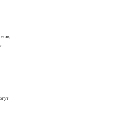
омов,
ие
огут