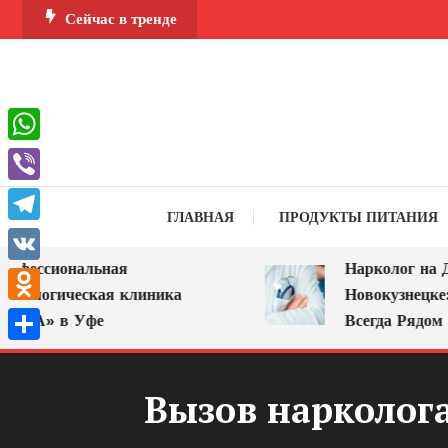
Перейти
Сейчас в тренде
к
содержимому
WhatsApp
Viber
ГЛАВНАЯ
ПРОДУКТЫ ПИТАНИЯ
Telegram
сиональная
Нарколог на Дом в
VK
огическая клиника
Новокузнецке: Пом
Odnoklassniki
» в Уфе
Всегда Рядом
Отправить
Вызов нарколога