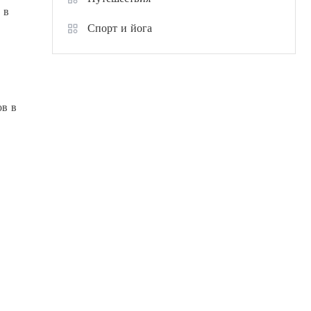
 в
Спорт и йога
ов в