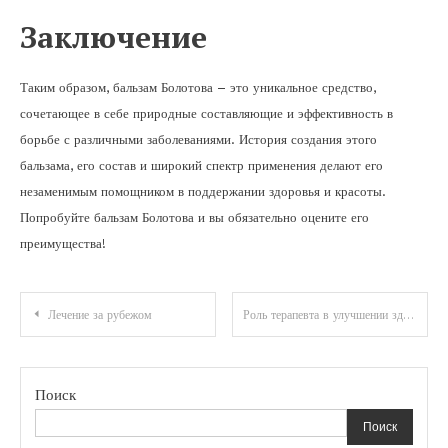
Заключение
Таким образом, бальзам Болотова – это уникальное средство,
сочетающее в себе природные составляющие и эффективность в
борьбе с различными заболеваниями. История создания этого
бальзама, его состав и широкий спектр применения делают его
незаменимым помощником в поддержании здоровья и красоты.
Попробуйте бальзам Болотова и вы обязательно оцените его
преимущества!
Навигация
Лечение за рубежом
Роль терапевта в улучшении здоровья жителей Иваново
по
записям
Поиск
Поиск