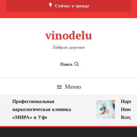
Перейти
Сейчас в тренде
к
содержимому
vinodelu
Лайфхак здоровья
Поиск
Меню
Профессиональная
Наркол
наркологическая клиника
Новоку
«МИРА» в Уфе
Всегда 