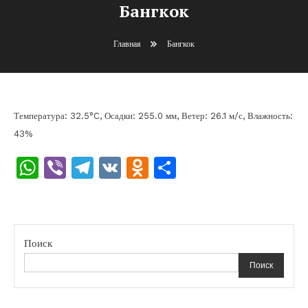
Бангкок
Главная
Бангкок
Температура: 32.5°C, Осадки: 255.0 мм, Ветер: 26.1 м/с, Влажность:
43%
WhatsApp
Viber
Telegram
VK
Odnoklassniki
Отправить
Поиск
Поиск