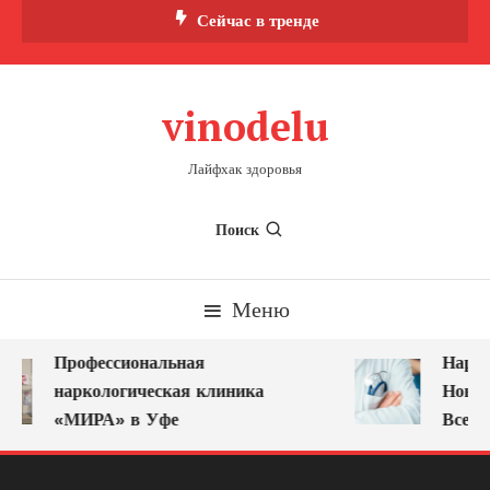
Перейти
Сейчас в тренде
к
содержимому
vinodelu
Лайфхак здоровья
Поиск
Меню
Профессиональная
Нарко
наркологическая клиника
Новок
«МИРА» в Уфе
Всегд