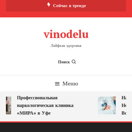
Перейти
Сейчас в тренде
к
содержимому
vinodelu
Лайфхак здоровья
Поиск
Меню
Профессиональная
Нарк
наркологическая клиника
Ново
«МИРА» в Уфе
Всег