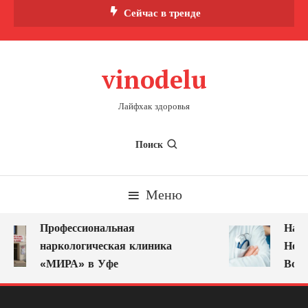
Перейти
Сейчас в тренде
к
содержимому
vinodelu
Лайфхак здоровья
Поиск
Меню
Профессиональная
Нарк
наркологическая клиника
Ново
«МИРА» в Уфе
Всег