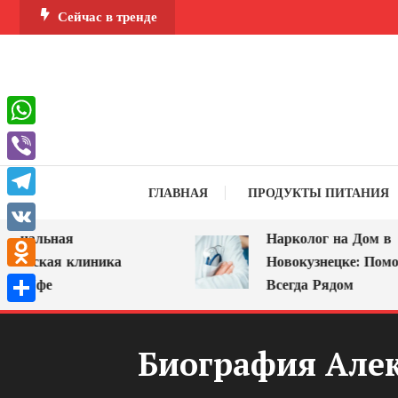
Перейти
Сейчас в тренде
к
содержимому
WhatsApp
Viber
ГЛАВНАЯ
ПРОДУКТЫ ПИТАНИЯ
Telegram
альная
Нарколог на Дом в
VK
еская клиника
Новокузнецке: Помощь,
Odnoklassniki
Уфе
Всегда Рядом
Отправить
Биография Алек