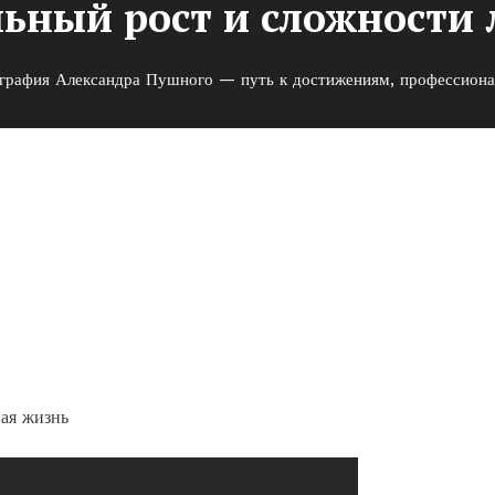
ьный рост и сложности
графия Александра Пушного — путь к достижениям, профессиона
ного — путь к достижениям,
сложности личной жизни