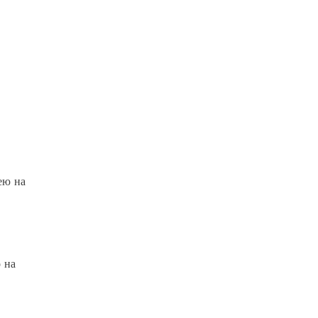
ею на
 на