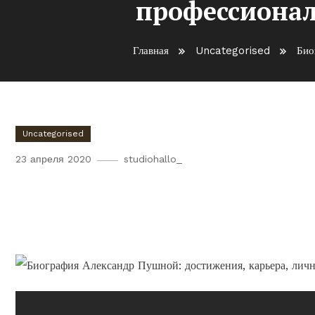
профессионал
Главная
Uncategorised
Био
Uncategorised
23 апреля 2020
studiohallo_
Биография Александра Пуш
профессиональный рост и 