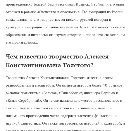
произведениях. Толстой был участником Крымской войны, и его опыт
отражен в романе «Отечество в опасности». Его эмиграция из России
также влияла на его творчество, он писал о русской истории и
культуре в эмиграции. Большое влияние на Толстого оказало также его
образование и интересы: он изучал историю и право, что сказалось на
его произведениях.
Чем известно творчество Алексея
Константиновича Толстого?
Творчество Алексея Константиновича Толстого известно своим
разнообразием и масштабом. Он является автором более 40 романов,
включая знаменитые «Аэлита», «Гиперболоид инженера Гарина» и
«Князь Серебряный». Он также написал множество рассказов, пьес и
статей. Толстой известен своей яркой и оригинальной манерой
письма, его произведения часто содержат элементы фантастики и
научной фантастики. Он также интересовался историей и культурой, и
его произведения содержат много исторических и культурных