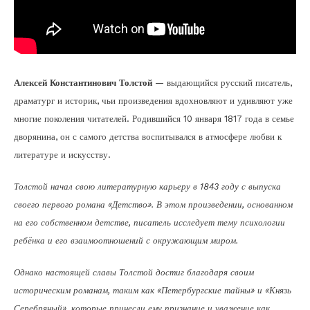
Алексей Константинович Толстой
— выдающийся русский писатель,
драматург и историк, чьи произведения вдохновляют и удивляют уже
многие поколения читателей. Родившийся 10 января 1817 года в семье
дворянина, он с самого детства воспитывался в атмосфере любви к
литературе и искусству.
Толстой начал свою литературную карьеру в 1843 году с выпуска
своего первого романа «Детство». В этом произведении, основанном
на его собственном детстве, писатель исследует тему психологии
ребёнка и его взаимоотношений с окружающим миром.
Однако настоящей славы Толстой достиг благодаря своим
историческим романам, таким как «Петербургские тайны» и «Князь
Серебряный», которые принесли ему признание и уважение как