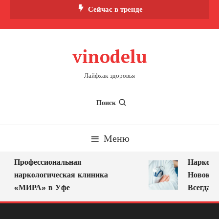
Перейти
Сейчас в тренде
к
содержимому
vinodelu
Лайфхак здоровья
Поиск
Меню
Профессиональная
Нарколог 
наркологическая клиника
Новокузне
«МИРА» в Уфе
Всегда Ря