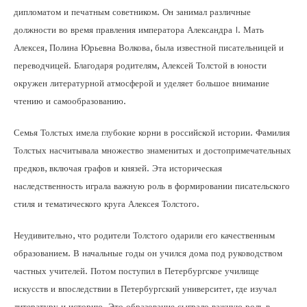
дипломатом и печатным советником. Он занимал различные
должности во время правления императора Александра I. Мать
Алексея, Полина Юрьевна Волкова, была известной писательницей и
переводчицей. Благодаря родителям, Алексей Толстой в юности
окружен литературной атмосферой и уделяет большое внимание
чтению и самообразованию.
Семья Толстых имела глубокие корни в российской истории. Фамилия
Толстых насчитывала множество знаменитых и достопримечательных
предков, включая графов и князей. Эта историческая
наследственность играла важную роль в формировании писательского
стиля и тематического круга Алексея Толстого.
Неудивительно, что родители Толстого одарили его качественным
образованием. В начальные годы он учился дома под руководством
частных учителей. Потом поступил в Петербургское училище
искусств и впоследствии в Петербургский университет, где изучал
литературу и историю. Это образование сыграло важную роль в