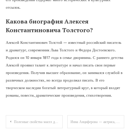
отсылок.
Какова биография Алексея
Константиновича Толстого?
Алексей Константинович Толстой — известный российский писатель
и драматург, современник Льва Толстого и Федора Достоевского.
Родился он 10 января 1817 года в семье дворянина. С раннего детства
Алексей проявил талант к литературе и начал писать свои первые
произведения. Получив высшее образование, он занимался службой в
различных должностях, но всегда продолжал писать. В его
творческом наследии богатый литературный круг, в который входят
романы, повести, драматические произведения, стихотворения.
Навигация
Полезные свойства масел для избавления от черных точек
Инна Анциферова — актриса, биография, личная жизнь