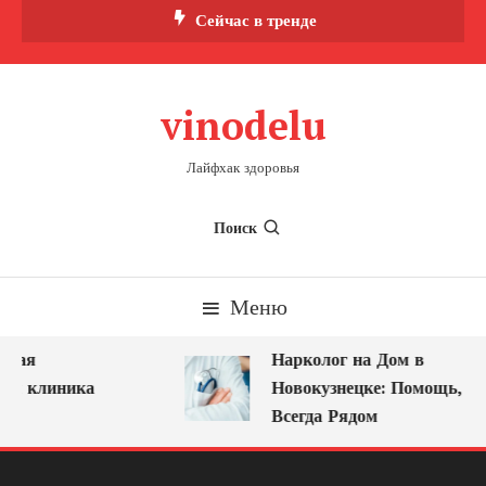
Перейти
Сейчас в тренде
к
содержимому
vinodelu
Лайфхак здоровья
Поиск
Меню
ная
Нарколог на Дом в
ая клиника
Новокузнецке: Помощь, Кот
Всегда Рядом