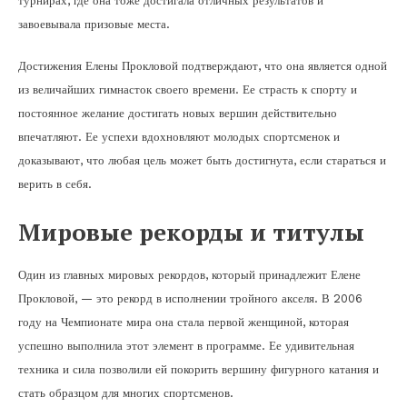
турнирах, где она тоже достигала отличных результатов и
завоевывала призовые места.
Достижения Елены Прокловой подтверждают, что она является одной
из величайших гимнасток своего времени. Ее страсть к спорту и
постоянное желание достигать новых вершин действительно
впечатляют. Ее успехи вдохновляют молодых спортсменок и
доказывают, что любая цель может быть достигнута, если стараться и
верить в себя.
Мировые рекорды и титулы
Один из главных мировых рекордов, который принадлежит Елене
Прокловой, — это рекорд в исполнении тройного акселя. В 2006
году на Чемпионате мира она стала первой женщиной, которая
успешно выполнила этот элемент в программе. Ее удивительная
техника и сила позволили ей покорить вершину фигурного катания и
стать образцом для многих спортсменов.