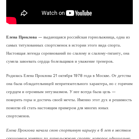
Елена Проклова
— выдающаяся российская горнолыжница, одна из
самых титулованных спортсменок в истории этого вида спорта.
Настоящая легенда соревнований по слалому и слалому-гиганту, она
сумела завоевать сердца болельщиков и уважение тренеров.
Родилась Елена Проклова 21 октября 1978 года в Москве. От детства
она была обладательницей непритязательного характера, но с горячим
сердцем и огромным энтузиазмом. У нее всегда была цель —
покорить горы и достичь своей мечты. Именно этот дух и решимость
помогли ей стать настоящим примером для многих юных
спортсменов.
Елена Проклова начала свою спортивную карьеру в 6 лет в местном
секционном занятии по горнолыжному спорту, которое официально