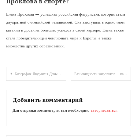
Проклова в спорте?
Елена Проклова — успешная российская фигуристка, которая стала
двукратной олимпийской чемпионкой. Она выступала в одиночном
катании и достигла больших успехов в своей карьере. Елена также
стала победительницей чемпионата мира и Европы, а также
множества других соревнований.
Навигация
Биография Людмилы Давыдовой все, что нужно знать о жизни знаменитой актрисы
Разновидности жировиков – какие липомы нуждаются в тщательном обследовании
по
записям
Добавить комментарий
Для отправки комментария вам необходимо
авторизоваться
.