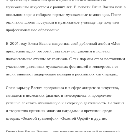
музыкальным искусством с ранних лет. В юности Елена Ваенга пела в
школьном хоре и собирала первые музыкальные композиции. После
окончания школы поступила в музыкальное училище, где получила
профессиональное образование.
В 2001 году Елена Ваенга выпустила свой дебютный альбом «Моя
прекрасная леди», который стал сразу популярным и получил
положительные отзывы от критиков. С тех пор она стала постоянным
участником различных музыкальных фестивалей и концертов, а ее
песни занимают лидирующие позиции в российских хит-парадах.
Свою карьеру Ваенга продолжила и в сфере актерского искусства,
снявшись в нескольких фильмах и телесериалах, и продолжает
успешно сочетать музыкальную и актерскую деятельность. Ее талант
и творчество признаны многими наградами и премиями, среди
которых «Золотой граммофон», «Золотой Орфей» и другие.
Биография Елены Ваенги – это история удивительной талантливой