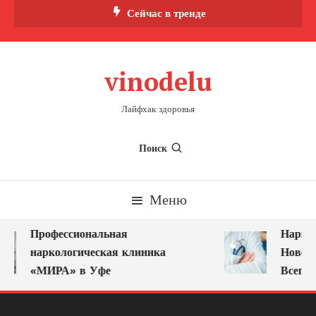
Перейти
Сейчас в тренде
к
содержимому
vinodelu
Лайфхак здоровья
Поиск
Меню
Профессиональная
Нарколо
наркологическая клиника
Новокуз
«МИРА» в Уфе
Всегда 