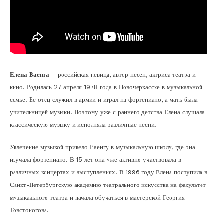
Елена Ваенга
– российская певица, автор песен, актриса театра и
кино. Родилась 27 апреля 1978 года в Новочеркасске в музыкальной
семье. Ее отец служил в армии и играл на фортепиано, а мать была
учительницей музыки. Поэтому уже с раннего детства Елена слушала
классическую музыку и исполняла различные песни.
Увлечение музыкой привело Ваенгу в музыкальную школу, где она
изучала фортепиано. В 15 лет она уже активно участвовала в
различных концертах и выступлениях. В 1996 году Елена поступила в
Санкт-Петербургскую академию театрального искусства на факультет
музыкального театра и начала обучаться в мастерской Георгия
Товстоногова.