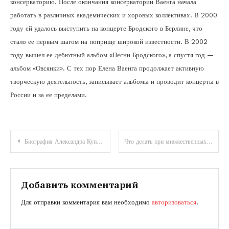
консерваторию. После окончания консерватории Ваенга начала
работать в различных академических и хоровых коллективах. В 2000
году ей удалось выступить на концерте Бродского в Берлине, что
стало ее первым шагом на поприще широкой известности. В 2002
году вышел ее дебютный альбом «Песни Бродского», а спустя год —
альбом «Овсянки». С тех пор Елена Ваенга продолжает активную
творческую деятельность, записывает альбомы и проводит концерты в
России и за ее пределами.
Навигация
Биография Александра Куприна — жизнь и творчество великого писателя
Что делать при множественных липомах по всему телу: народные средства и диета
по
записям
Добавить комментарий
Для отправки комментария вам необходимо
авторизоваться
.