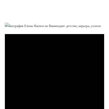
от детства до мирового признания –
история великого таланта и невероятного
успеха!