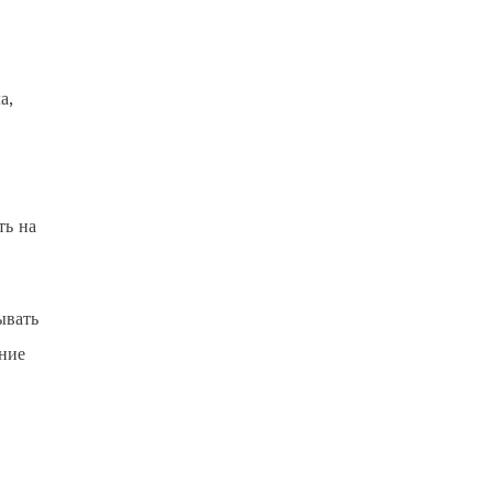
а,
ть на
ывать
дние