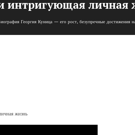
 и интригующая личная 
иография Георгия Куница — его рост, безупречные достижения н
— его рост, безупречные
ригующая личная жизнь