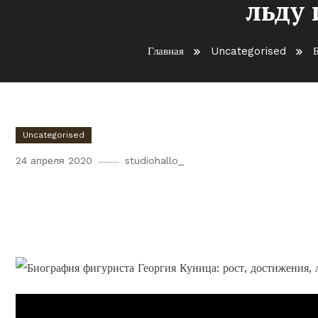
льду
Главная
Uncategorised
Б
Uncategorised
24 апреля 2020
studiohallo_
Биография Георгия Куница 
достижения на льду и инт