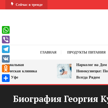
Перейти
Сейчас в тренде
к
содержимому
WhatsApp
Viber
ГЛАВНАЯ
ПРОДУКТЫ ПИТАНИЯ
Telegram
ональная
Нарколог на Дом в
VK
ическая клиника
Новокузнецке: Помощ
Odnoklassniki
в Уфе
Всегда Рядом
Отправить
Биография Георгия К