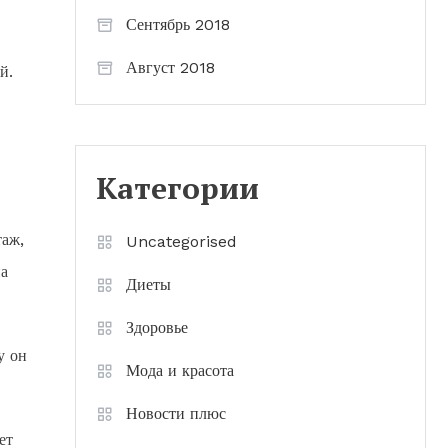
Сентябрь 2018
Август 2018
й.
Категории
таж,
Uncategorised
на
Диеты
Здоровье
у он
Мода и красота
Новости плюс
ет