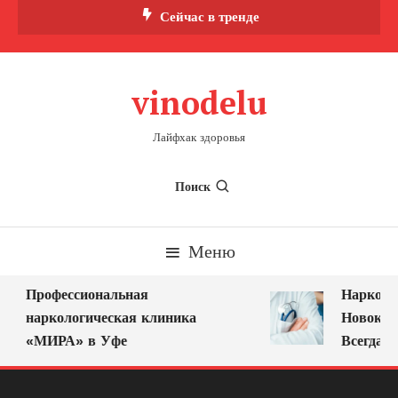
Перейти
Сейчас в тренде
к
содержимому
vinodelu
Лайфхак здоровья
Поиск
Меню
Профессиональная
Нарколог 
наркологическая клиника
Новокузне
«МИРА» в Уфе
Всегда Ря