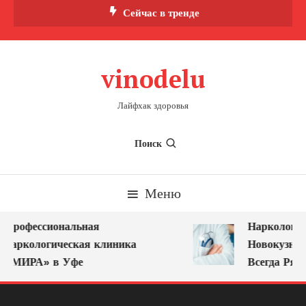
Перейти
Сейчас в тренде
к
содержимому
vinodelu
Лайфхак здоровья
Поиск
Меню
Профессиональная
Нарколог на
наркологическая клиника
Новокузнецк
«МИРА» в Уфе
Всегда Рядо