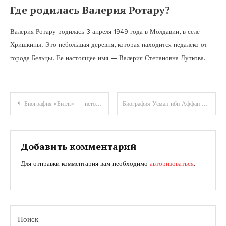
Где родилась Валерия Ротару?
Валерия Ротару родилась 3 апреля 1949 года в Молдавии, в селе
Хришкины. Это небольшая деревня, которая находится недалеко от
города Бельцы. Ее настоящее имя — Валерия Степановна Луткова.
Навигация
Биография «Битлз» — история легендарной группы, которая покорила мир и изменила музыкальную индустрию
Биография Усман ибн Аффан — Жизнь, достижения, личность — Ислам, история, пророк Мухаммад
по
записям
Добавить комментарий
Для отправки комментария вам необходимо
авторизоваться
.
Поиск