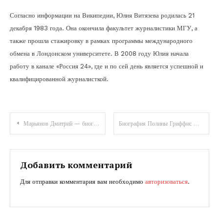
Согласно информации на Википедии, Юлия Витязева родилась 21
декабря 1983 года. Она окончила факультет журналистики МГУ, а
также прошла стажировку в рамках программы международного
обмена в Лондонском университете. В 2008 году Юлия начала
работу в канале «Россия 24», где и по сей день является успешной и
квалифицированной журналисткой.
Навигация
Марьянов Дмитрий — биография. Жизнь, достижения, карьера и личная история известного актера
Биография Полины Гриффис — история удивительной женщины, ее важнейшие моменты и заслуги
по
записям
Добавить комментарий
Для отправки комментария вам необходимо
авторизоваться
.