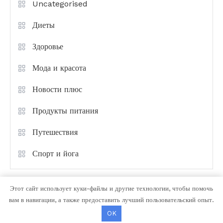
Uncategorised
Диеты
Здоровье
Мода и красота
Новости плюс
Продукты питания
Путешествия
Спорт и йога
Этот сайт использует куки-файлы и другие технологии, чтобы помочь
вам в навигации, а также предоставить лучший пользовательский опыт.
OK
Color Magazine
|
Тема: Color Magazine от
Mystery Themes
.