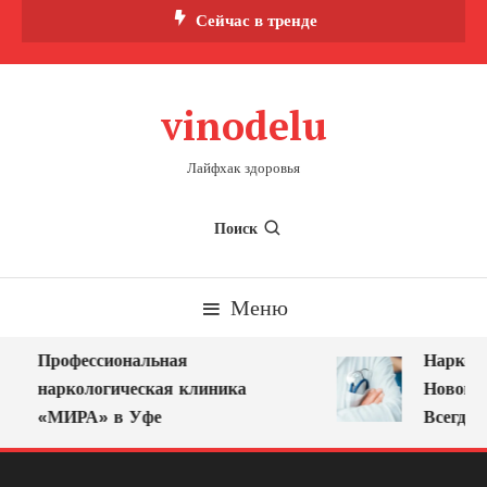
Перейти
Сейчас в тренде
к
содержимому
vinodelu
Лайфхак здоровья
Поиск
Меню
Профессиональная
Нарколог
наркологическая клиника
Новокузн
«МИРА» в Уфе
Всегда Р