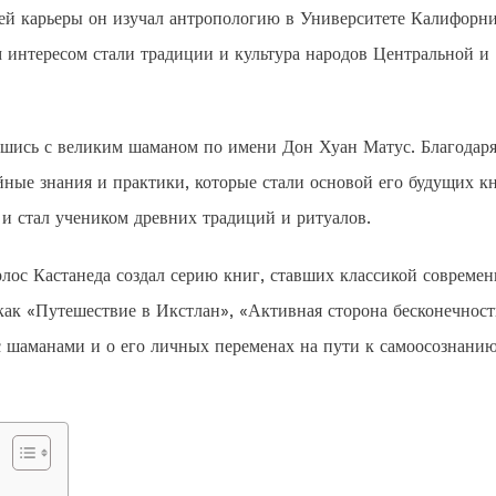
оей карьеры он изучал антропологию в Университете Калифорни
 интересом стали традиции и культура народов Центральной и
вшись с великим шаманом по имени Дон Хуан Матус. Благодар
айные знания и практики, которые стали основой его будущих кн
 стал учеником древних традиций и ритуалов.
рлос Кастанеда создал серию книг, ставших классикой совреме
как «Путешествие в Икстлан», «Активная сторона бесконечност
 с шаманами и о его личных переменах на пути к самоосознани