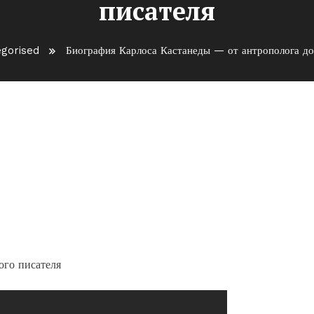
писателя
gorised
Биография Карлоса Кастанеды — от антрополога до 
еды — от антрополога до