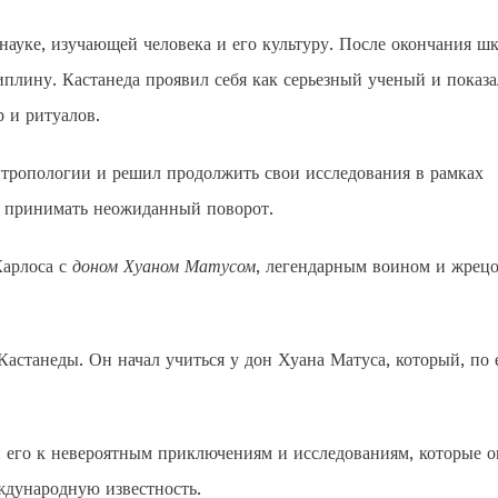
ауке, изучающей человека и его культуру. После окончания ш
плину. Кастанеда проявил себя как серьезный ученый и показа
 и ритуалов.
антропологии и решил продолжить свои исследования в рамках
а принимать неожиданный поворот.
Карлоса с
доном Хуаном Матусом
, легендарным воином и жрецо
астанеды. Он начал учиться у дон Хуана Матуса, который, по 
.
 его к невероятным приключениям и исследованиям, которые о
ждународную известность.