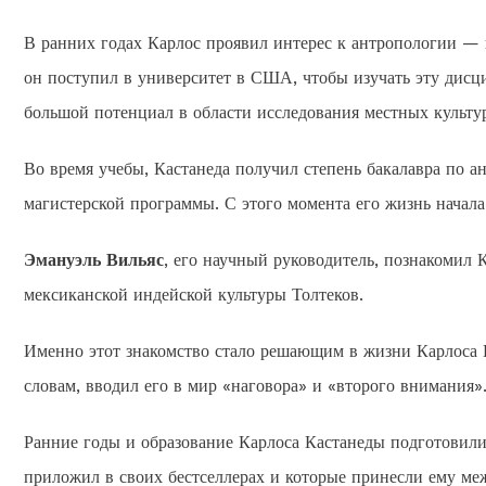
В ранних годах Карлос проявил интерес к антропологии — н
он поступил в университет в США, чтобы изучать эту дисци
большой потенциал в области исследования местных культур
Во время учебы, Кастанеда получил степень бакалавра по 
магистерской программы. С этого момента его жизнь начал
Эмануэль Вильяс
, его научный руководитель, познакомил 
мексиканской индейской культуры Толтеков.
Именно этот знакомство стало решающим в жизни Карлоса К
словам, вводил его в мир «наговора» и «второго внимания»
Ранние годы и образование Карлоса Кастанеды подготовили
приложил в своих бестселлерах и которые принесли ему ме