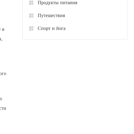
Продукты питания
Путешествия
Спорт и йога
е в
н,
ого
ю
сти