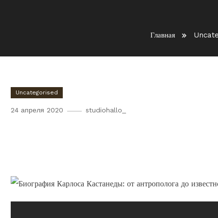
Главная
Uncate
Uncategorised
24 апреля 2020
studiohallo_
Биография Карлоса Кастан
известного писателя