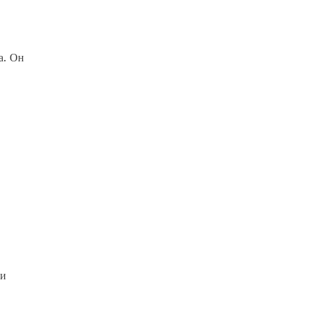
а. Он
 и