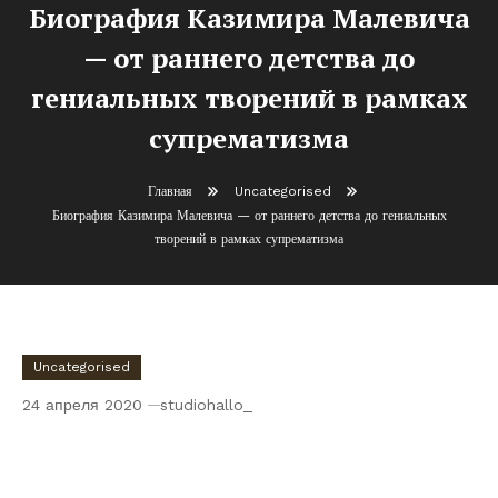
Биография Казимира Малевича
— от раннего детства до
гениальных творений в рамках
супрематизма
Главная
Uncategorised
Биография Казимира Малевича — от раннего детства до гениальных
творений в рамках супрематизма
Uncategorised
24 апреля 2020
studiohallo_
Биография Казимира Малевича — от
раннего детства до гениальных творений
в рамках супрематизма