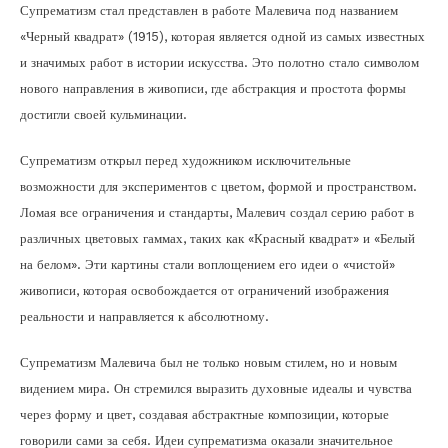
Супрематизм стал представлен в работе Малевича под названием
«Черный квадрат» (1915), которая является одной из самых известных
и значимых работ в истории искусства. Это полотно стало символом
нового направления в живописи, где абстракция и простота формы
достигли своей кульминации.
Супрематизм открыл перед художником исключительные
возможности для экспериментов с цветом, формой и пространством.
Ломая все ограничения и стандарты, Малевич создал серию работ в
различных цветовых гаммах, таких как «Красный квадрат» и «Белый
на белом». Эти картины стали воплощением его идеи о «чистой»
живописи, которая освобождается от ограничений изображения
реальности и направляется к абсолютному.
Супрематизм Малевича был не только новым стилем, но и новым
видением мира. Он стремился выразить духовные идеалы и чувства
через форму и цвет, создавая абстрактные композиции, которые
говорили сами за себя. Идеи супрематизма оказали значительное