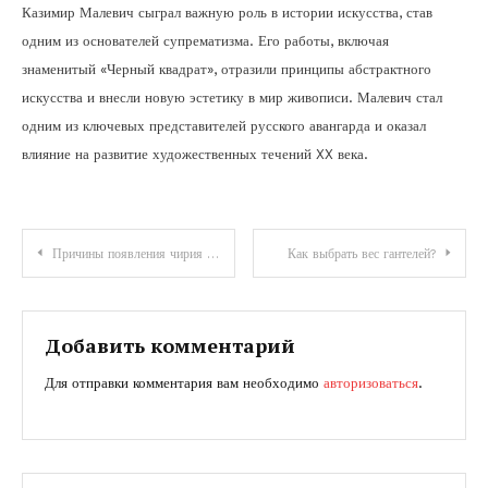
Казимир Малевич сыграл важную роль в истории искусства, став
одним из основателей супрематизма. Его работы, включая
знаменитый «Черный квадрат», отразили принципы абстрактного
искусства и внесли новую эстетику в мир живописи. Малевич стал
одним из ключевых представителей русского авангарда и оказал
влияние на развитие художественных течений XX века.
Навигация
Причины появления чирия на животе: как избавиться
Как выбрать вес гантелей?
по
записям
Добавить комментарий
Для отправки комментария вам необходимо
авторизоваться
.