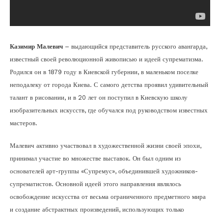
Казимир Малевич
– выдающийся представитель русского авангарда,
известный своей революционной живописью и идеей супрематизма.
Родился он в 1879 году в Киевской губернии, в маленьком поселке
неподалеку от города Киева. С самого детства проявил удивительный
талант в рисовании, и в 20 лет он поступил в Киевскую школу
изобразительных искусств, где обучался под руководством известных
мастеров.
Малевич активно участвовал в художественной жизни своей эпохи,
принимал участие во множестве выставок. Он был одним из
основателей арт-группы «Супремус», объединившей художников-
супрематистов. Основной идеей этого направления являлось
освобождение искусства от весьма ограниченного предметного мира
и создание абстрактных произведений, использующих только