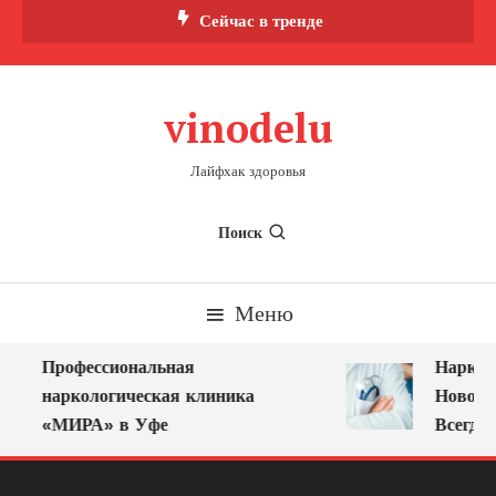
Перейти
Сейчас в тренде
к
содержимому
vinodelu
Лайфхак здоровья
Поиск
Меню
Профессиональная
Нарколо
наркологическая клиника
Новокуз
«МИРА» в Уфе
Всегда 