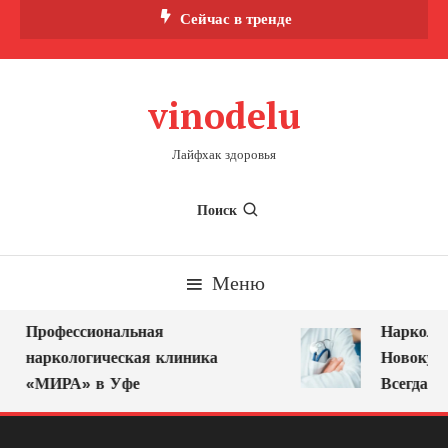
Перейти
Сейчас в тренде
к
содержимому
vinodelu
Лайфхак здоровья
Поиск
Меню
Профессиональная
Нарколог 
наркологическая клиника
Новокузне
«МИРА» в Уфе
Всегда Ря