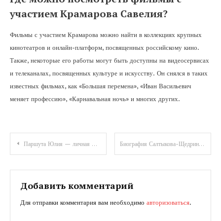
участием Крамарова Савелия?
Фильмы с участием Крамарова можно найти в коллекциях крупных
кинотеатров и онлайн-платформ, посвященных российскому кино.
Также, некоторые его работы могут быть доступны на видеосервисах
и телеканалах, посвященных культуре и искусству. Он снялся в таких
известных фильмах, как «Большая перемена», «Иван Васильевич
меняет профессию», «Карнавальная ночь» и многих других.
Навигация
Паршута Юлия — личная жизнь, биография, достижения
Биография Салтыкова-Щедрина для 7 класса — презентация с основными событиями жизни
по
записям
Добавить комментарий
Для отправки комментария вам необходимо
авторизоваться
.