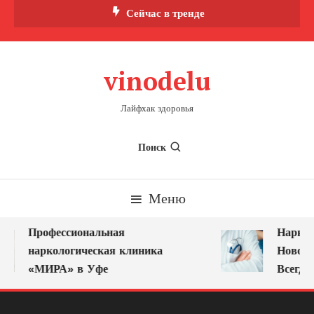
Перейти
Сейчас в тренде
к
содержимому
vinodelu
Лайфхак здоровья
Поиск
Меню
Профессиональная
Нарколо
наркологическая клиника
Новокуз
«МИРА» в Уфе
Всегда 