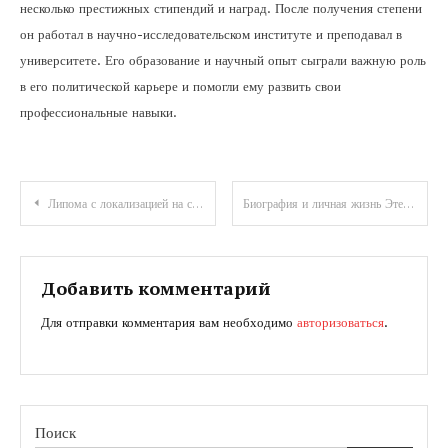
несколько престижных стипендий и наград. После получения степени
он работал в научно-исследовательском институте и преподавал в
университете. Его образование и научный опыт сыграли важную роль
в его политической карьере и помогли ему развить свои
профессиональные навыки.
Навигация
Липома с локализацией на спине: обзор средств для домашнего использования
Биография и личная жизнь Этери Тутберидзе — взлеты и падения, слава и трудности самой успешной тренерши фигурного катания в России
по
записям
Добавить комментарий
Для отправки комментария вам необходимо
авторизоваться
.
Поиск