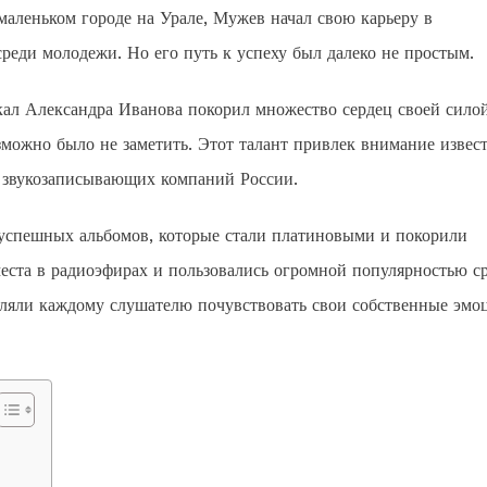
аленьком городе на Урале, Мужев начал свою карьеру в
среди молодежи. Но его путь к успеху был далеко не простым.
кал Александра Иванова покорил множество сердец своей сило
можно было не заметить. Этот талант привлек внимание извес
х звукозаписывающих компаний России.
 успешных альбомов, которые стали платиновыми и покорили
еста в радиоэфирах и пользовались огромной популярностью с
оляли каждому слушателю почувствовать свои собственные эмо