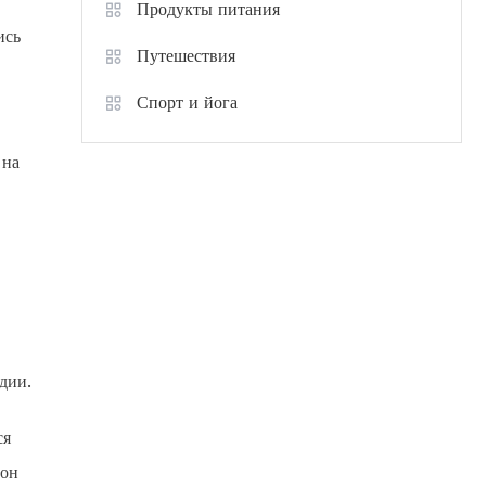
Продукты питания
ись
Путешествия
Спорт и йога
 на
дии.
ся
 он