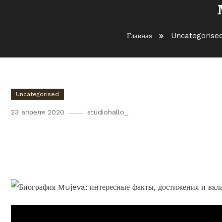
Главная
Uncategorise
Uncategorised
23 апреля 2020
studiohallo_
Биография Mujeva — интер
вклад в музыкальную инд