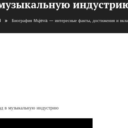
музыкальную индустри
d
Биография Mujeva — интересные факты, достижения и вкл
есные факты, достижения и
устрию