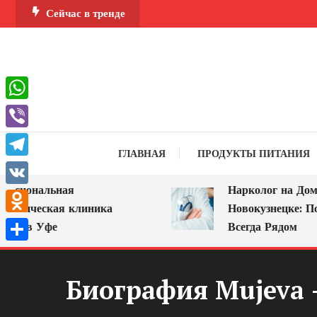
Перейти
Сейчас в тренде
к
содержимому
WhatsApp
Viber
ГЛАВНАЯ
ПРОДУКТЫ ПИТАНИЯ
Telegram
иональная
Нарколог на Дом в
VK
гическая клиника
Новокузнецке: Помощ
Odnoklassniki
 в Уфе
Всегда Рядом
Отправить
Биография Mujeva 