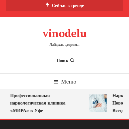
Перейти
Сейчас в тренде
к
содержимому
vinodelu
Лайфхак здоровья
Поиск
Меню
Профессиональная
Нарколог
наркологическая клиника
Новокузн
«МИРА» в Уфе
Всегда Р