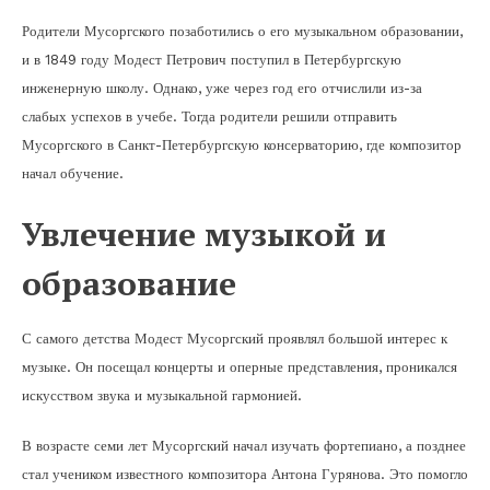
Родители Мусоргского позаботились о его музыкальном образовании,
и в 1849 году Модест Петрович поступил в Петербургскую
инженерную школу. Однако, уже через год его отчислили из-за
слабых успехов в учебе. Тогда родители решили отправить
Мусоргского в Санкт-Петербургскую консерваторию, где композитор
начал обучение.
Увлечение музыкой и
образование
С самого детства Модест Мусоргский проявлял большой интерес к
музыке. Он посещал концерты и оперные представления, проникался
искусством звука и музыкальной гармонией.
В возрасте семи лет Мусоргский начал изучать фортепиано, а позднее
стал учеником известного композитора Антона Гурянова. Это помогло