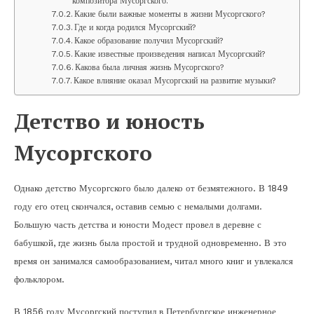
композитора Мусоргского.
Какие были важные моменты в жизни Мусоргского?
Где и когда родился Мусоргский?
Какое образование получил Мусоргский?
Какие известные произведения написал Мусоргский?
Какова была личная жизнь Мусоргского?
Какое влияние оказал Мусоргский на развитие музыки?
Детство и юность
Мусоргского
Однако детство Мусоргского было далеко от безмятежного. В 1849
году его отец скончался, оставив семью с немалыми долгами.
Большую часть детства и юности Модест провел в деревне с
бабушкой, где жизнь была простой и трудной одновременно. В это
время он занимался самообразованием, читал много книг и увлекался
фольклором.
В 1856 году Мусоргский поступил в Петербургское инженерное