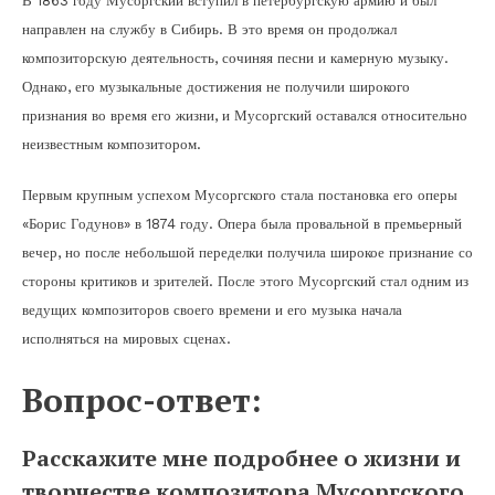
В 1863 году Мусоргский вступил в петербургскую армию и был
направлен на службу в Сибирь. В это время он продолжал
композиторскую деятельность, сочиняя песни и камерную музыку.
Однако, его музыкальные достижения не получили широкого
признания во время его жизни, и Мусоргский оставался относительно
неизвестным композитором.
Первым крупным успехом Мусоргского стала постановка его оперы
«Борис Годунов» в 1874 году. Опера была провальной в премьерный
вечер, но после небольшой переделки получила широкое признание со
стороны критиков и зрителей. После этого Мусоргский стал одним из
ведущих композиторов своего времени и его музыка начала
исполняться на мировых сценах.
Вопрос-ответ:
Расскажите мне подробнее о жизни и
творчестве композитора Мусоргского.