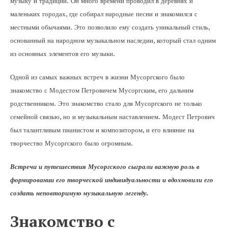
музыку и традиции. Он много времени проводил в деревнях и
маленьких городах, где собирал народные песни и знакомился с
местными обычаями. Это позволило ему создать уникальный стиль,
основанный на народном музыкальном наследии, который стал одним
из основных элементов его музыки.
Одной из самых важных встреч в жизни Мусоргского было
знакомство с Модестом Петровичем Мусоргским, его дальним
родственником. Это знакомство стало для Мусоргского не только
семейной связью, но и музыкальным наставлением. Модест Петрович
был талантливым пианистом и композитором, и его влияние на
творчество Мусоргского было огромным.
Встречи и путешествия Мусоргского сыграли важную роль в
формировании его творческой индивидуальности и вдохновили его
создать неповторимую музыкальную легенду.
Знакомство с