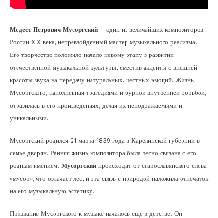
Модест Петрович Мусоргский
– один из величайших композиторов
России XIX века, непревзойденный мастер музыкального реализма.
Его творчество положило начало новому этапу в развитии
отечественной музыкальной культуры, сместив акценты с внешней
красоты звука на передачу натуральных, честных эмоций. Жизнь
Мусоргского, наполненная трагедиями и бурной внутренней борьбой,
отразилась в его произведениях, делая их неподражаемыми и
уникальными.
Мусоргский родился 21 марта 1839 года в Карелинской губернии в
семье дворян. Ранняя жизнь композитора была тесно связана с его
родным имением.
Мусоргский
происходит от старославянского слова
«мусор», что означает лес, и эта связь с природой наложила отпечаток
на его музыкальную эстетику.
Призвание Мусоргского к музыке началось еще в детстве. Он