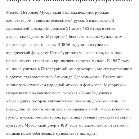
Модест Петрович Мусоргский был выдающимся русским
композитором, одним из основателей русской национальной
музыкальной школы. Он родился 21 марта 1839 года в семье
дворянина. С детства Мусоргский был талантливым музыкантом и
учился игре на фортепиано. В 1856 году он поступил на
юридический факультет Петербургского университета, но вскоре
понял, что его страстью и призванием является музыка. В 1857 году
он начал учиться в Петербургской консерватории, где его наставником
и другом стал композитор Александр Даргомыжский. Вместе они
занимались изучением народной музыки и фольклора. Мусоргский
создал несколько важных опер, включая «Борис Годунов» и
«Хованщину», которые считаются его главными достижениями. Он
был одним из пяти композиторов, входивших в «Могучую кучку» —
группу русских композиторов, пропагандирующих русскую музыку и
культуру. Мусоргский умер в 1881 году от алкогольного отравления,
оставив после себя великое музыкальное наследие.