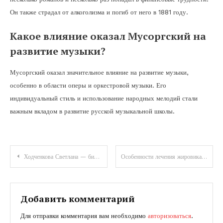
Он также страдал от алкоголизма и погиб от него в 1881 году.
Какое влияние оказал Мусоргский на
развитие музыки?
Мусоргский оказал значительное влияние на развитие музыки,
особенно в области оперы и оркестровой музыки. Его
индивидуальный стиль и использование народных мелодий стали
важным вкладом в развитие русской музыкальной школы.
Навигация
Ходченкова Светлана — биография, дети и личная жизнь — интересные факты о популярной актрисе!
Особенности лечения жировика на лобке и в паху у мужчин и женщин
по
записям
Добавить комментарий
Для отправки комментария вам необходимо
авторизоваться
.