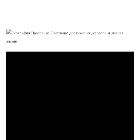
успешная ученая, выдающаяся женщина
и лидер в своей отрасли безграничных
возможностей