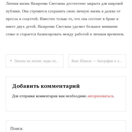
Личная жизнь Назаренко Светланы достаточно закрыта для широкой
публики. Она стремится сохранить свою личную жизнь в далеке от
прессы и соцсетей. Известно только то, что она состоит в браке и
имеет двух детей. Назаренко Светлана уделяет большое внимание
семье и старается балансировать между работой и личным временем.
Навигация
Липома на легких: виды опухоли и методы лечения
Коко Шанель — биография и личная жизнь модной иконты, создательницы легендарного бренда Chanel, революционерки моды и стиля, исторической личности, воплотившей свободу и элегантность в одежде
по
записям
Добавить комментарий
Для отправки комментария вам необходимо
авторизоваться
.
Поиск