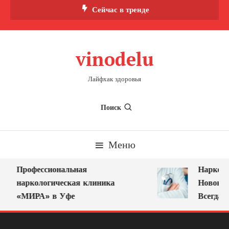
Перейти
Сейчас в тренде
к
содержимому
vinodelu
Лайфхак здоровья
Поиск
Меню
Профессиональная
Нарколог
наркологическая клиника
Новокузн
«МИРА» в Уфе
Всегда Р