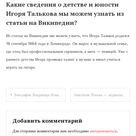
Какие сведения о детстве и юности
Игоря Талькова мы можем узнать из
статьи на Википедии?
Из статьи на Википедии мы можем узнать, что Игорь Тальков родился
19 сентября 1964 года в Ленинграде. Он вырос в музыкальной семье,
где отец был профессиональным скрипачом, а мать — певицей. Уже с
раннего детства Игорь проявлял талант к музыке и начал учиться
играть на гитаре.
Навигация
Биография Владимира Ильина — увлекательное повествование о его детстве, великолепной карьере и фантастических достижениях
Анастасия Попова — журналистка, биография и личная жизнь
по
записям
Добавить комментарий
Для отправки комментария вам необходимо
авторизоваться
.