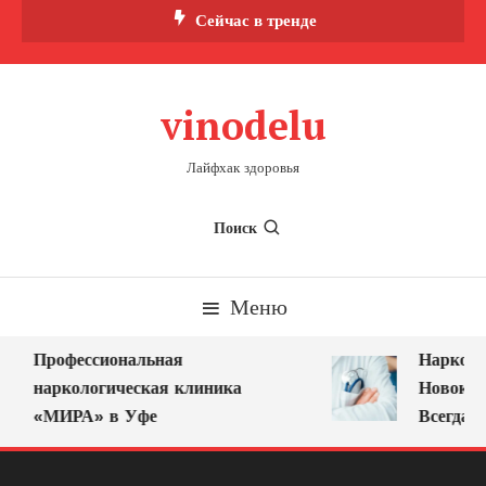
Перейти
Сейчас в тренде
к
содержимому
vinodelu
Лайфхак здоровья
Поиск
Меню
Профессиональная
Нарколог
наркологическая клиника
Новокузн
«МИРА» в Уфе
Всегда Р