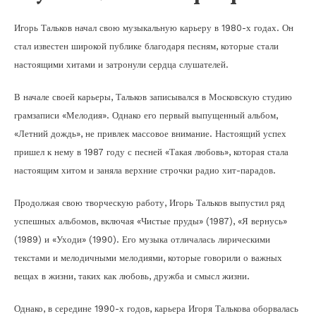
Игорь Тальков начал свою музыкальную карьеру в 1980-х годах. Он
стал известен широкой публике благодаря песням, которые стали
настоящими хитами и затронули сердца слушателей.
В начале своей карьеры, Тальков записывался в Московскую студию
грамзаписи «Мелодия». Однако его первый выпущенный альбом,
«Летний дождь», не привлек массовое внимание. Настоящий успех
пришел к нему в 1987 году с песней «Такая любовь», которая стала
настоящим хитом и заняла верхние строчки радио хит-парадов.
Продолжая свою творческую работу, Игорь Тальков выпустил ряд
успешных альбомов, включая «Чистые пруды» (1987), «Я вернусь»
(1989) и «Уходи» (1990). Его музыка отличалась лирическими
текстами и мелодичными мелодиями, которые говорили о важных
вещах в жизни, таких как любовь, дружба и смысл жизни.
Однако, в середине 1990-х годов, карьера Игоря Талькова оборвалась