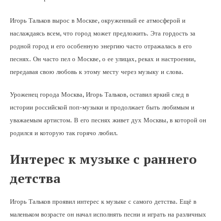
Игорь Тальков вырос в Москве, окруженный ее атмосферой и
наслаждаясь всем, что город может предложить. Эта гордость за
родной город и его особенную энергию часто отражалась в его
песнях. Он часто пел о Москве, о ее улицах, реках и настроении,
передавая свою любовь к этому месту через музыку и слова.
Уроженец города Москва, Игорь Тальков, оставил яркий след в
истории российской поп-музыки и продолжает быть любимым и
уважаемым артистом. В его песнях живет дух Москвы, в которой он
родился и которую так горячо любил.
Интерес к музыке с раннего
детства
Игорь Тальков проявил интерес к музыке с самого детства. Ещё в
маленьком возрасте он начал исполнять песни и играть на различных