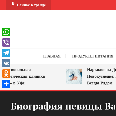
Перейти
Сейчас в тренде
к
содержимому
WhatsApp
Viber
ГЛАВНАЯ
ПРОДУКТЫ ПИТАНИЯ
Telegram
ссиональная
Нарколог на Дом в
VK
огическая клиника
Новокузнецке: Пом
Odnoklassniki
» в Уфе
Всегда Рядом
Отправить
Биография певицы Ва