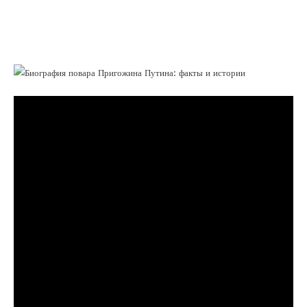
удивительные факты и захватывающие
истории из жизни гениального шеф-
повара Кремля!