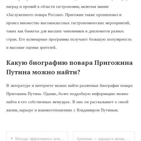
наград и премий в области гастрономии, включая звание
«Заслуженного повара России». Пригожин также организовал и
провел множество высококлассных гастрономических мероприятий,
таких как банкеты для высших чиновников и дипломатов разных
стран. Его кулинарные программы получают большую популярность
и высокие оценки зрителей.
Какую биографию повара Пригожина
Путина можно найти?
В литературе и интернете можно найти различные биографии повара
Пригожина Путина. Однако, более подробную информацию можно
найти в его собственных мемуарах. В них он рассказывает о своей
жизни, карьере и взаимоотношениях с Владимиром Путиным.
Навигация
Методы эффективного лечения и удаления папиллом: аппаратные, хирургические способы, медикаменты
Артемьев — карьера и жизнь, факты, которые вы никогда не знали!