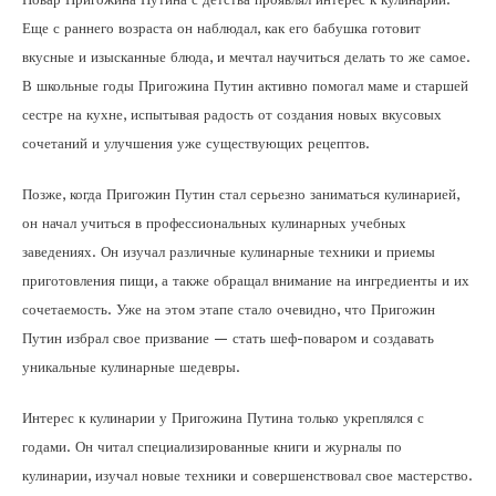
Еще с раннего возраста он наблюдал, как его бабушка готовит
вкусные и изысканные блюда, и мечтал научиться делать то же самое.
В школьные годы Пригожина Путин активно помогал маме и старшей
сестре на кухне, испытывая радость от создания новых вкусовых
сочетаний и улучшения уже существующих рецептов.
Позже, когда Пригожин Путин стал серьезно заниматься кулинарией,
он начал учиться в профессиональных кулинарных учебных
заведениях. Он изучал различные кулинарные техники и приемы
приготовления пищи, а также обращал внимание на ингредиенты и их
сочетаемость. Уже на этом этапе стало очевидно, что Пригожин
Путин избрал свое призвание — стать шеф-поваром и создавать
уникальные кулинарные шедевры.
Интерес к кулинарии у Пригожина Путина только укреплялся с
годами. Он читал специализированные книги и журналы по
кулинарии, изучал новые техники и совершенствовал свое мастерство.