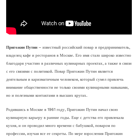
Пригожин Путин
– известный российский повар и предприниматель,
владелец кафе и ресторанов в Москве. Его имя стало широко известно
благодаря участию в различных кулинарных проектах, а также в связи
с его связями с политикой. Повар Пригожин Путин является
деятельным и каризматичным человеком, который сумел привлечь
внимание общественности не только своими кулинарными навыками,
но и полезными контактами в высших кругах.
Родившись в Москве в 1961 году, Пригожин Путин начал свою
кулинарную карьеру в ранние годы. Еще с детства его привлекала
кухня, и он проводил много времени с бабушкой, поваром по
профессии, изучая все ее секреты. По мере взросления Пригожин