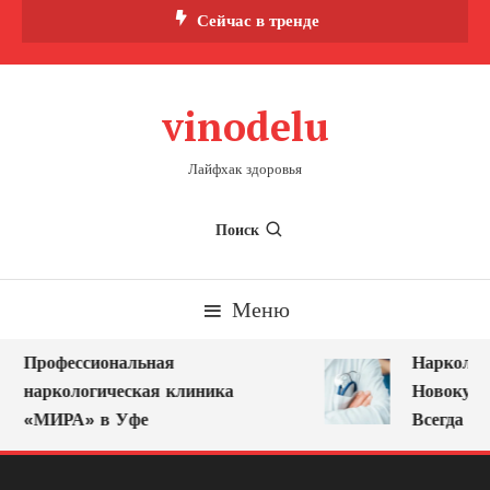
Перейти
Сейчас в тренде
к
содержимому
vinodelu
Лайфхак здоровья
Поиск
Меню
Профессиональная
Нарколог н
наркологическая клиника
Новокузнец
«МИРА» в Уфе
Всегда Ряд