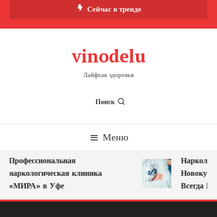
Перейти
Сейчас в тренде
к
содержимому
vinodelu
Лайфхак здоровья
Поиск
Меню
Профессиональная
Нарколог н
наркологическая клиника
Новокузнец
«МИРА» в Уфе
Всегда Ряд