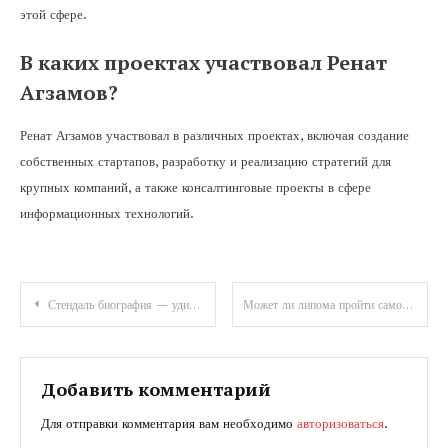
этой сфере.
В каких проектах участвовал Ренат
Агзамов?
Ренат Агзамов участвовал в различных проектах, включая создание
собственных стартапов, разработку и реализацию стратегий для
крупных компаний, а также консалтинговые проекты в сфере
информационных технологий.
Навигация
Стендаль биография — удивительная история жизни и гениального творчества великого писателя
Может ли липома пройти самостоятельно и что этому способствует
по
записям
Добавить комментарий
Для отправки комментария вам необходимо
авторизоваться
.