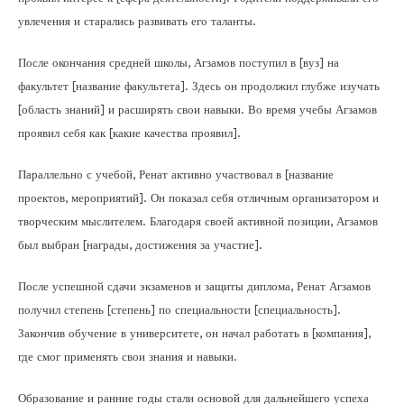
увлечения и старались развивать его таланты.
После окончания средней школы, Агзамов поступил в [вуз] на
факультет [название факультета]. Здесь он продолжил глубже изучать
[область знаний] и расширять свои навыки. Во время учебы Агзамов
проявил себя как [какие качества проявил].
Параллельно с учебой, Ренат активно участвовал в [название
проектов, мероприятий]. Он показал себя отличным организатором и
творческим мыслителем. Благодаря своей активной позиции, Агзамов
был выбран [награды, достижения за участие].
После успешной сдачи экзаменов и защиты диплома, Ренат Агзамов
получил степень [степень] по специальности [специальность].
Закончив обучение в университете, он начал работать в [компания],
где смог применять свои знания и навыки.
Образование и ранние годы стали основой для дальнейшего успеха