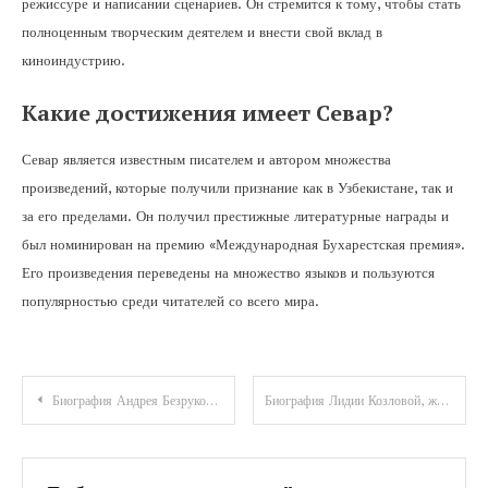
режиссуре и написании сценариев. Он стремится к тому, чтобы стать
полноценным творческим деятелем и внести свой вклад в
киноиндустрию.
Какие достижения имеет Севар?
Севар является известным писателем и автором множества
произведений, которые получили признание как в Узбекистане, так и
за его пределами. Он получил престижные литературные награды и
был номинирован на премию «Международная Бухарестская премия».
Его произведения переведены на множество языков и пользуются
популярностью среди читателей со всего мира.
Навигация
Биография Андрея Безрукова — талантливый актер и успешный режиссер, подробности личной жизни, великолепная фильмография
Биография Лидии Козловой, жены Танича — удивительные факты и фасцинирующая история
по