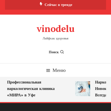
Перейти
Сейчас в тренде
к
содержимому
vinodelu
Лайфхак здоровья
Поиск
Меню
Профессиональная
Нарколог 
наркологическая клиника
Новокузне
«МИРА» в Уфе
Всегда Ря