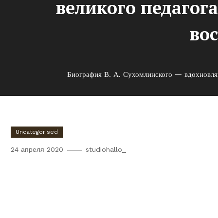
великого педагог
во
Биография В. А. Сухомлинского — вдохновляю
Uncategorised
24 апреля 2020
studiohallo_
Биография В. А. Сухомлин
история жизни великого пе
изменили образование и в