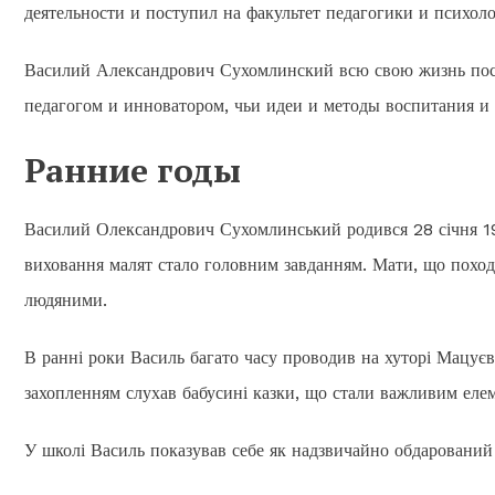
деятельности и поступил на факультет педагогики и психол
Василий Александрович Сухомлинский всю свою жизнь посв
педагогом и инноватором, чьи идеи и методы воспитания и 
Ранние годы
Василий Олександрович Сухомлинський родився 28 січня 1918
виховання малят стало головним завданням. Мати, що поход
людяними.
В ранні роки Василь багато часу проводив на хуторі Мацуєв
захопленням слухав бабусині казки, що стали важливим елем
У школі Василь показував себе як надзвичайно обдарований 