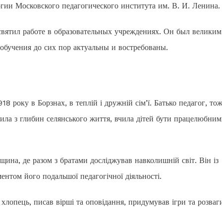
огии Московского педагогического института им. В. И. Ленина.
ятил работе в образовательных учреждениях. Он был великим
обучения до сих пор актуальны и востребованы.
 року в Борзнах, в теплій і дружній сім’ї. Батько педагог, то
ила з глибин селянського життя, вчила дітей бути працелюбним
щина, де разом з братами досліджував навколишній світ. Він із
ентом його подальшої педагогічної діяльності.
хлопець, писав вірші та оповідання, придумував ігри та розваг