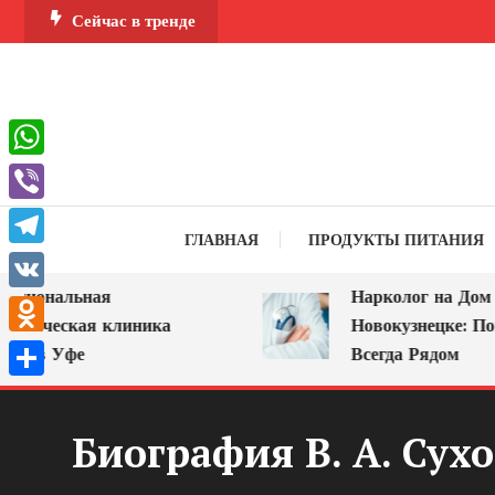
Перейти
Сейчас в тренде
к
содержимому
WhatsApp
Viber
ГЛАВНАЯ
ПРОДУКТЫ ПИТАНИЯ
Telegram
ональная
Нарколог на Дом в
VK
ическая клиника
Новокузнецке: Помощ
Odnoklassniki
в Уфе
Всегда Рядом
Отправить
Биография В. А. Су