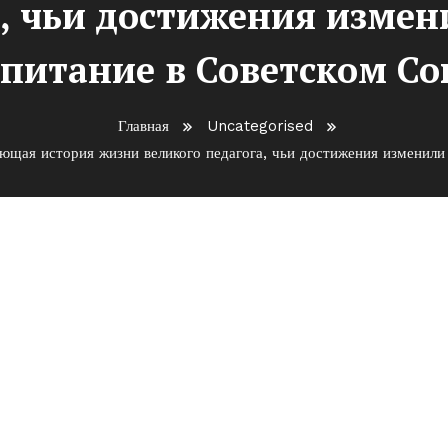
а, чьи достижения измен
спитание в Советском Со
Главная
Uncategorised
щая история жизни великого педагога, чьи достижения изменили
ского — вдохновляющая
дагога, чьи достижения
оспитание в Советском Союз