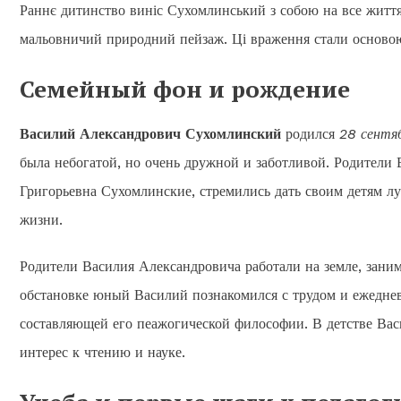
Раннє дитинство виніс Сухомлинський з собою на все життя, 
мальовничий природний пейзаж. Ці враження стали основою 
Семейный фон и рождение
Василий Александрович Сухомлинский
родился
28 сентяб
была небогатой, но очень дружной и заботливой. Родители
Григорьевна Сухомлинские, стремились дать своим детям луч
жизни.
Родители Василия Александровича работали на земле, заним
обстановке юный Василий познакомился с трудом и ежеднев
составляющей его пеажогической философии. В детстве Ва
интерес к чтению и науке.