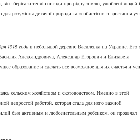
він зберігала теплі спогади про рідну землю, улюблені людей і
для розуміння дитячої природи та особистісного зростання учн
ря 1918 года
в небольшой деревне Василевка на Украине. Его 
 Василия Александровича, Александр Егорович и Елизавета
шее образование и сделать все возможное для их счастья и усп
аясь сельским хозяйством и скотоводством. Именно в этой
ной непростой работой, которая стала для него важной
силий был активным и любознательным ребенком, он проявлял