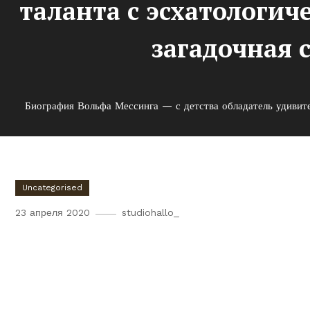
таланта с эсхатологич
загадочная 
Биография Вольфа Мессинга — с детства обладатель удивител
Uncategorised
23 апреля 2020
studiohallo_
Биография Вольфа Мессинга
удивительного таланта с э
сверхъестественной способ