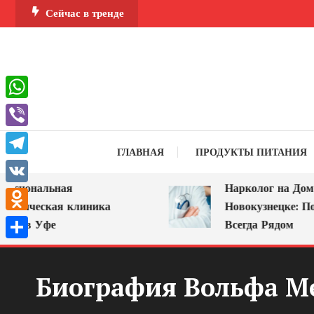
Перейти
Сейчас в тренде
к
содержимому
WhatsApp
Viber
ГЛАВНАЯ
ПРОДУКТЫ ПИТАНИЯ
Telegram
иональная
Нарколог на Дом в
VK
гическая клиника
Новокузнецке: Помощ
Odnoklassniki
 в Уфе
Всегда Рядом
Отправить
Биография Вольфа Ме