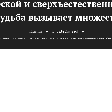
еской и сверхъестественн
судьба вызывает множес
Главная
Uncategorised
ьного таланта с эсхатологической и сверхъестественной способн
 — с детства обладатель
схатологической и
ностью, а его загадочная