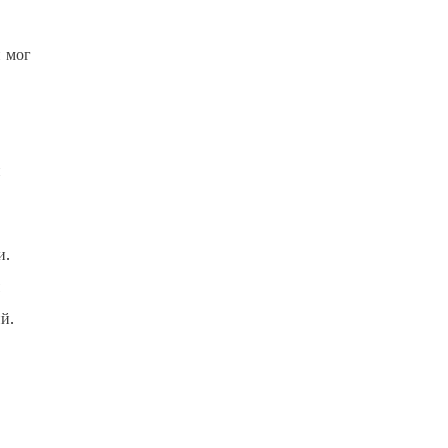
н мог
и
и.
й.